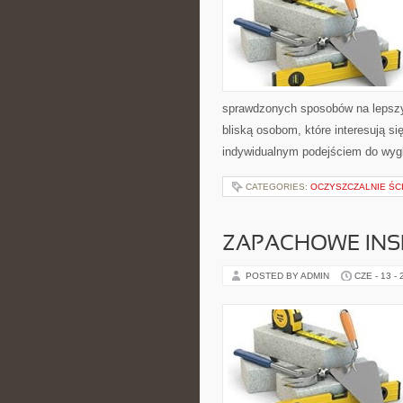
sprawdzonych sposobów na lepszy 
bliską osobom, które interesują s
indywidualnym podejściem do wyg
CATEGORIES:
OCZYSZCZALNIE ŚC
ZAPACHOWE INS
POSTED BY ADMIN
CZE - 13 -