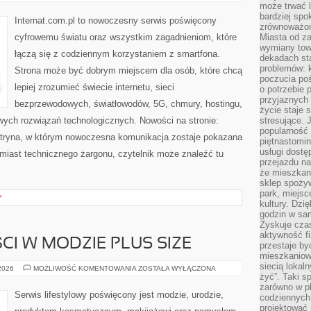
MOBILNY
może trwać l
I
bardziej spo
5G
Internat.com.pl to nowoczesny serwis poświęcony
zrównoważon
cyfrowemu światu oraz wszystkim zagadnieniom, które
Miasta od z
wymiany towa
łączą się z codziennym korzystaniem z smartfona.
dekadach sta
problemów: 
Strona może być dobrym miejscem dla osób, które chcą
poczucia poś
lepiej zrozumieć świecie internetu, sieci
o potrzebie 
przyjaznych
bezprzewodowych, światłowodów, 5G, chmury, hostingu,
życie staje 
ych rozwiązań technologicznych. Nowości na stronie:
stresujące. 
popularność 
 witryna, w którym nowoczesna komunikacja zostaje pokazana
piętnastomi
usługi dostę
miast technicznego żargonu, czytelnik może znaleźć tu
przejazdu na
że mieszkani
sklep spożyw
park, miejsc
Y
kultury. Dzi
godzin w sam
Zyskuje czas
aktywność f
CI W MODZIE PLUS SIZE
przestaje by
mieszkaniowe
siecią lokal
TRENDY
 2026
MOŻLIWOŚĆ KOMENTOWANIA
ZOSTAŁA WYŁĄCZONA
I
żyć”. Taki 
NOWOŚCI
zarówno w pl
W
Serwis lifestylowy poświęcony jest modzie, urodzie,
codziennych
MODZIE
PLUS
projektować 