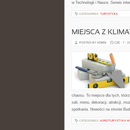
w Technologii i Nauce. Serwis int
CATEGORIES:
TURYSTYKA
MIEJSCA Z KLIM
POSTED BY ADMIN
CZE - 7 - 2
chaosu. To miejsce dla tych, kt
sali, menu, dekoracji, atrakcji, m
spotkania. Nowości na stronie Bud
CATEGORIES:
AGROTURYSTYKA W