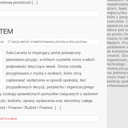
ernetowa przestrzeń […]
niepełnospra
dzieci, ławk
odpoczynku i
które z per
znaczenie. U
ogranicza się
bierze pod u
ATEM
po prostu ch
miasto to ta
MIEJSCA
026
MOŻLIWOŚĆ KOMENTOWANIA
ZOSTAŁA WYŁĄCZONA
błędach. Pro
Z
poddawane e
KLIMATEM
do komentowa
Sala Lacerta to inspirujący portal poświęcony
zmienić. Dz
planowaniu przyjęć, w którym czytelnik może znaleźć
organizmem,
technologii 
podpowiedzi dotyczące wesel. Strona została
miasta przy
nie jednoraz
przygotowana z myślą o osobach, które chcą
może trwać l
zaplanować wydarzenie w sposób spokojny, bez
bardziej spo
zrównoważon
przypadkowych decyzji, pośpiechu i organizacyjnego
órzy szukają sprawdzonych pomysłów związanych z wyborem
uzyki, budżetu, oprawy wydarzenia oraz atmosfery całego
żet i Finanse i Budżet i Finanse. […]
 STYLU EKO