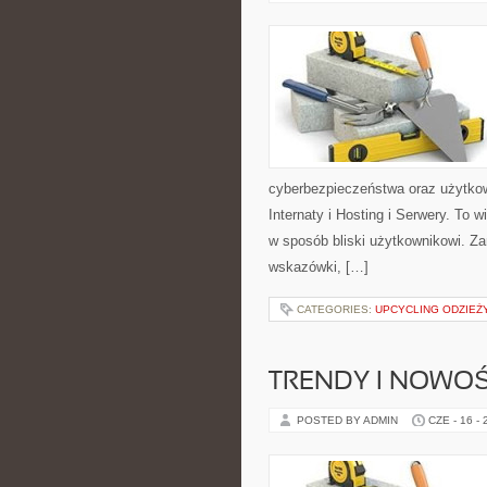
cyberbezpieczeństwa oraz użytkow
Internaty i Hosting i Serwery. To
w sposób bliski użytkownikowi. Za
wskazówki, […]
CATEGORIES:
UPCYCLING ODZIEŻ
TRENDY I NOWOŚ
POSTED BY ADMIN
CZE - 16 -