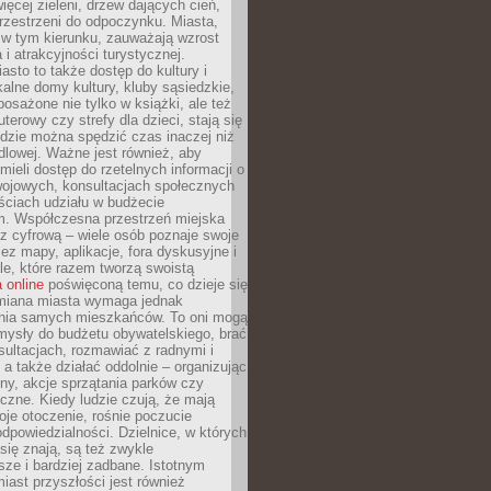
więcej zieleni, drzew dających cień,
przestrzeni do odpoczynku. Miasta,
 w tym kierunku, zauważają wzrost
 i atrakcyjności turystycznej.
asto to także dostęp do kultury i
kalne domy kultury, kluby sąsiedzkie,
yposażone nie tylko w książki, ale też
terowy czy strefy dla dzieci, stają się
dzie można spędzić czas inaczej niż
ndlowej. Ważne jest również, aby
ieli dostęp do rzetelnych informacji o
wojowych, konsultacjach społecznych
ściach udziału w budżecie
m. Współczesna przestrzeń miejska
 z cyfrową – wiele osób poznaje swoje
ez mapy, aplikacje, fora dyskusyjne i
ale, które razem tworzą swoistą
 online
poświęconą temu, co dzieje się
Zmiana miasta wymaga jednak
ia samych mieszkańców. To oni mogą
mysły do budżetu obywatelskiego, brać
sultacjach, rozmawiać z radnymi i
 a także działać oddolnie – organizując
yny, akcje sprzątania parków czy
czne. Kiedy ludzie czują, że mają
je otoczenie, rośnie poczucie
odpowiedzialności. Dzielnice, w których
ię znają, są też zwykle
sze i bardziej zadbane. Istotnym
ast przyszłości jest również