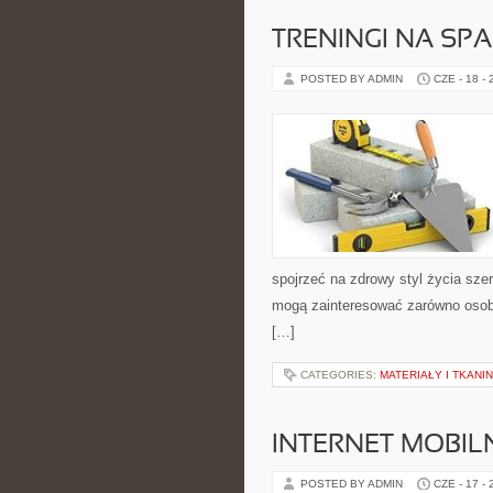
TRENINGI NA SPA
POSTED BY ADMIN
CZE - 18 -
spojrzeć na zdrowy styl życia szer
mogą zainteresować zarówno osoby
[…]
CATEGORIES:
MATERIAŁY I TKANI
INTERNET MOBILN
POSTED BY ADMIN
CZE - 17 -