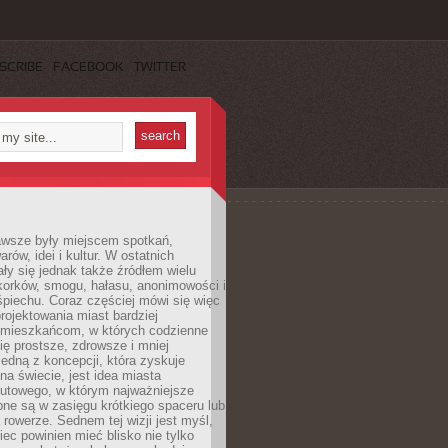
SCRIBE
FACEBOOK
TWITTER
awsze były miejscem spotkań,
rów, idei i kultur. W ostatnich
ły się jednak także źródłem wielu
korków, smogu, hałasu, anonimowości i
piechu. Coraz częściej mówi się więc
projektowania miast bardziej
 mieszkańcom, w których codzienne
się prostsze, zdrowsze i mniej
Jedną z koncepcji, która zyskuje
na świecie, jest idea miasta
nutowego, w którym najważniejsze
pne są w zasięgu krótkiego spaceru lub
 rowerze. Sednem tej wizji jest myśl,
ec powinien mieć blisko nie tylko