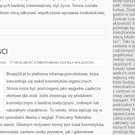
sklep spożyw
park, miejsc
cych bardziej zrównoważony styl życia. Strona została
kultury. Dzi
 które chcą odkrywać współczesne wyzwania środowiskowe,
godzin w sam
Zyskuje czas
aktywność f
przestaje by
mieszkaniowe
siecią lokal
żyć”. Taki 
zarówno w pl
codziennych
CI
projektować 
metraż miesz
TRENDY
 2026
MOŻLIWOŚĆ KOMENTOWANIA
ZOSTAŁA WYŁĄCZONA
wspólnych: c
I
ścieżki rowe
NOWOŚCI
wielkich ce
Bioarp24.pl to platforma informacyjno-ofertowa, która
większą rolę
koncentruje się wokół kosmetyków organicznych.
które budują
mieszkańcom
Strona może być postrzegana jako wygodne zaplecze
z centrum ro
ofertowe dla osób, które interesują się produktem
mniej zamoż
transport. P
kosmetycznym o bardziej tradycyjnym, ziołowym lub
punktualna k
rowerowej, 
naturalnym charakterze. To serwis, która wpisuje się w
ograniczani
ymi sposobami dbania o wygląd. Polecamy Naturalna
zatłoczonych
całkowity za
ero waste. Głównym motywem strony jest świat kosmetyków
różnych form
nteresować zarówno osoby prywatne, jak i gabinetowe
przestaje b