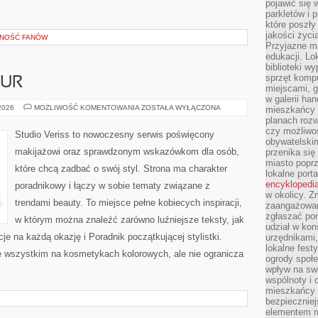
pojawić się 
parkletów i 
które poszły
jakości życia
ZNOŚĆ FANÓW
Przyjazne mi
edukacji. Lo
biblioteki w
sprzęt kompu
ZUR
miejscami, g
w galerii ha
STYLIZACJA
 2026
MOŻLIWOŚĆ KOMENTOWANIA
ZOSTAŁA WYŁĄCZONA
mieszkańcy m
FRYZUR
planach roz
czy możliwo
Studio Veriss to nowoczesny serwis poświęcony
obywatelski
makijażowi oraz sprawdzonym wskazówkom dla osób,
przenika się
miasto poprz
które chcą zadbać o swój styl. Strona ma charakter
lokalne port
encyklopedia
poradnikowy i łączy w sobie tematy związane z
w okolicy. 
trendami beauty. To miejsce pełne kobiecych inspiracji,
zaangażowan
zgłaszać po
w którym można znaleźć zarówno luźniejsze teksty, jak
udział w kon
cje na każdą okazję i Poradnik początkującej stylistki.
urzędnikami,
lokalne fest
e wszystkim na kosmetykach kolorowych, ale nie ogranicza
ogrody społe
wpływ na swo
wspólnoty i 
mieszkańcy s
bezpieczniej
elementem mi