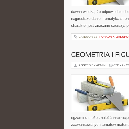
dawna wiedzą, że odpowiednio dob
najprostsze danie. Tematyka stron
charakter jest znacznie szerszy, 
CATEGORIES:
PORADNIKI ZAKUP
GEOMETRIA I FIG
POSTED BY ADMIN
CZE - 9 - 2
egzaminu może znaleźć inspiracje
zaawansowanych tematów matemat