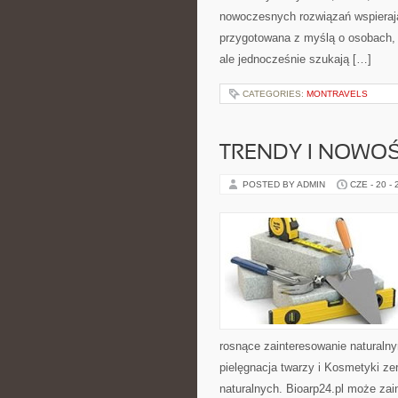
nowoczesnych rozwiązań wspierają
przygotowana z myślą o osobach,
ale jednocześnie szukają […]
CATEGORIES:
MONTRAVELS
TRENDY I NOWOŚ
POSTED BY ADMIN
CZE - 20 -
rosnące zainteresowanie naturaln
pielęgnacja twarzy i Kosmetyki z
naturalnych. Bioarp24.pl może zai