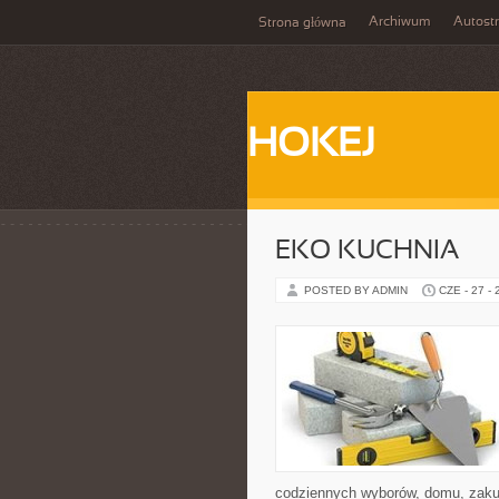
Archiwum
Autost
Strona główna
HOKEJ
EKO KUCHNIA
POSTED BY ADMIN
CZE - 27 -
codziennych wyborów, domu, zakupó