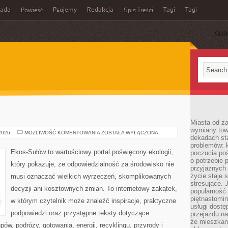
rada
Psujemy
Redakcja
Tagi
Tagi
Powieść
Spis Treści
SUB
Miasta od z
wymiany towa
EKO
 2026
MOŻLIWOŚĆ KOMENTOWANIA
ZOSTAŁA WYŁĄCZONA
dekadach sta
KUCHNIA
problemów: 
Ekos-Sułów to wartościowy portal poświęcony ekologii,
poczucia poś
o potrzebie 
który pokazuje, że odpowiedzialność za środowisko nie
przyjaznych
życie staje 
musi oznaczać wielkich wyrzeczeń, skomplikowanych
stresujące. 
decyzji ani kosztownych zmian. To internetowy zakątek,
popularność 
piętnastomi
w którym czytelnik może znaleźć inspiracje, praktyczne
usługi dostę
podpowiedzi oraz przystępne teksty dotyczące
przejazdu na
że mieszkani
w, podróży, gotowania, energii, recyklingu, przyrody i