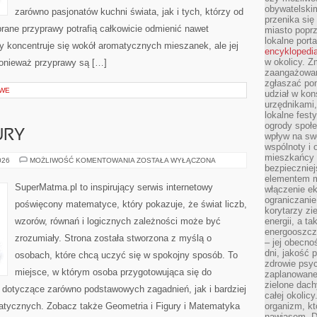
obywatelski
zarówno pasjonatów kuchni świata, jak i tych, którzy od
przenika się
rane przyprawy potrafią całkowicie odmienić nawet
miasto poprz
lokalne port
y koncentruje się wokół aromatycznych mieszanek, ale jej
encyklopedia
w okolicy. 
ponieważ przyprawy są […]
zaangażowan
zgłaszać po
OWE
udział w kon
urzędnikami,
lokalne fest
ogrody społe
URY
wpływ na swo
wspólnoty i 
mieszkańcy s
GEOMETRIA
026
MOŻLIWOŚĆ KOMENTOWANIA
ZOSTAŁA WYŁĄCZONA
bezpieczniej
I
FIGURY
elementem mi
SuperMatma.pl to inspirujący serwis internetowy
włączenie ek
ograniczanie
poświęcony matematyce, który pokazuje, że świat liczb,
korytarzy zi
wzorów, równań i logicznych zależności może być
energii, a t
energooszczę
zrozumiały. Strona została stworzona z myślą o
– jej obecno
dni, jakość 
osobach, które chcą uczyć się w spokojny sposób. To
zdrowie psy
miejsce, w którym osoba przygotowująca się do
zaplanowane 
zielone dach
 dotyczące zarówno podstawowych zagadnień, jak i bardziej
całej okolicy
ycznych. Zobacz także Geometria i Figury i Matematyka
organizm, kt
nawiasem. D