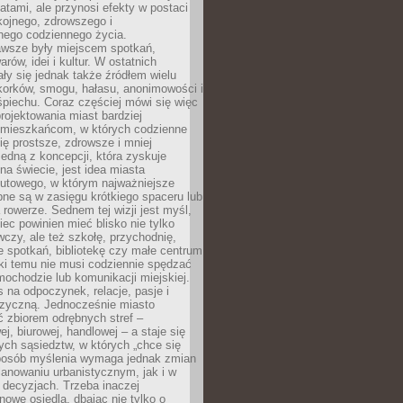
atami, ale przynosi efekty w postaci
kojnego, zdrowszego i
ego codziennego życia.
awsze były miejscem spotkań,
rów, idei i kultur. W ostatnich
ły się jednak także źródłem wielu
korków, smogu, hałasu, anonimowości i
piechu. Coraz częściej mówi się więc
projektowania miast bardziej
 mieszkańcom, w których codzienne
się prostsze, zdrowsze i mniej
Jedną z koncepcji, która zyskuje
na świecie, jest idea miasta
nutowego, w którym najważniejsze
pne są w zasięgu krótkiego spaceru lub
 rowerze. Sednem tej wizji jest myśl,
ec powinien mieć blisko nie tylko
czy, ale też szkołę, przychodnię,
e spotkań, bibliotekę czy małe centrum
ęki temu nie musi codziennie spędzać
ochodzie lub komunikacji miejskiej.
 na odpoczynek, relacje, pasje i
izyczną. Jednocześnie miasto
ć zbiorem odrębnych stref –
j, biurowej, handlowej – a staje się
nych sąsiedztw, w których „chce się
sposób myślenia wymaga jednak zmian
anowaniu urbanistycznym, jak i w
 decyzjach. Trzeba inaczej
nowe osiedla, dbając nie tylko o