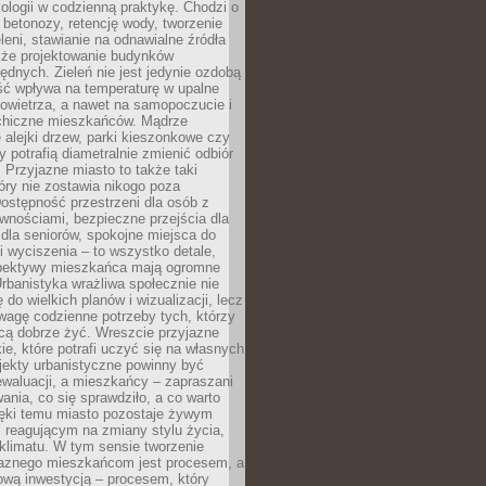
ologii w codzienną praktykę. Chodzi o
 betonozy, retencję wody, tworzenie
eleni, stawianie na odnawialne źródła
akże projektowanie budynków
dnych. Zieleń nie jest jedynie ozdobą
ść wpływa na temperaturę w upalne
powietrza, a nawet na samopoczucie i
chiczne mieszkańców. Mądrze
alejki drzew, parki kieszonkowe czy
y potrafią diametralnie zmienić odbiór
. Przyjazne miasto to także taki
óry nie zostawia nikogo poza
ostępność przestrzeni dla osób z
wnościami, bezpieczne przejścia dla
i dla seniorów, spokojne miejsca do
 wyciszenia – to wszystko detale,
spektywy mieszkańca mają ogromne
rbanistyka wrażliwa społecznie nie
 do wielkich planów i wizualizacji, lecz
wagę codzienne potrzeby tych, którzy
cą dobrze żyć. Wreszcie przyjazne
kie, które potrafi uczyć się na własnych
jekty urbanistyczne powinny być
waluacji, a mieszkańcy – zapraszani
nia, co się sprawdziło, a co warto
ięki temu miasto pozostaje żywym
 reagującym na zmiany stylu życia,
i klimatu. W tym sensie tworzenie
jaznego mieszkańcom jest procesem, a
ową inwestycją – procesem, który