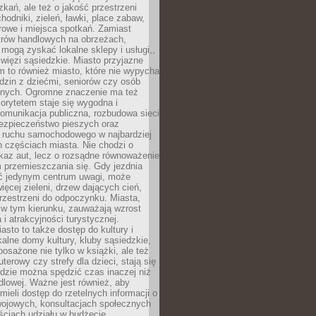
kań, ale też o jakość przestrzeni
hodniki, zieleń, ławki, place zabaw,
rowe i miejsca spotkań. Zamiast
ntrów handlowych na obrzeżach,
 mogą zyskać lokalne sklepy i usługi,,
 więzi sąsiedzkie. Miasto przyjazne
 to również miasto, które nie wypycha
dzin z dziećmi, seniorów czy osób
nych. Ogromne znaczenie ma też
riorytetem staje się wygodna i
omunikacja publiczna, rozbudowa sieci
bezpieczeństwo pieszych oraz
e ruchu samochodowego w najbardziej
 częściach miasta. Nie chodzi o
kaz aut, lecz o rozsądne równoważenie
 przemieszczania się. Gdy jezdnia
yć jedynym centrum uwagi, może
więcej zieleni, drzew dających cień,
przestrzeni do odpoczynku. Miasta,
 w tym kierunku, zauważają wzrost
 i atrakcyjności turystycznej.
asto to także dostęp do kultury i
kalne domy kultury, kluby sąsiedzkie,
yposażone nie tylko w książki, ale też
terowy czy strefy dla dzieci, stają się
dzie można spędzić czas inaczej niż
ndlowej. Ważne jest również, aby
ieli dostęp do rzetelnych informacji o
wojowych, konsultacjach społecznych
ściach udziału w budżecie