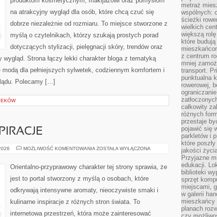
produktom kosmetycznym, makijażowi oraz pomysłom
SIZE
metraż miesz
na atrakcyjny wygląd dla osób, które chcą czuć się
wspólnych: c
ścieżki rowe
dobrze niezależnie od rozmiaru. To miejsce stworzone z
wielkich ce
większą rolę
myślą o czytelnikach, którzy szukają prostych porad
które budują
dotyczących stylizacji, pielęgnacji skóry, trendów oraz
mieszkańcom
z centrum ro
wygląd. Strona łączy lekki charakter bloga z tematyką
mniej zamoż
ię modą dla pełniejszych sylwetek, codziennym komfortem i
transport. P
punktualna k
lądu. Polecamy […]
rowerowej, 
ograniczani
zatłoczonych
IEKÓW
całkowity za
różnych form
przestaje b
pojawić się 
PIRACJE
parkletów i 
które poszły
ZAPACHOWE
 2026
MOŻLIWOŚĆ KOMENTOWANIA
ZOSTAŁA WYŁĄCZONA
jakości życia
INSPIRACJE
Przyjazne mi
edukacji. Lo
Orientalno-przyprawowy charakter tej strony sprawia, że
biblioteki w
jest to portal stworzony z myślą o osobach, które
sprzęt kompu
miejscami, g
odkrywają intensywne aromaty, nieoczywiste smaki i
w galerii ha
mieszkańcy m
kulinarne inspiracje z różnych stron świata. To
planach roz
internetowa przestrzeń, która może zainteresować
czy możliwo