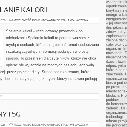
włączenie ek
ograniczanie
LANIE KALORII
korytarzy zi
energii, a t
energooszczę
TRENINGI
 2026
MOŻLIWOŚĆ KOMENTOWANIA
ZOSTAŁA WYŁĄCZONA
– jej obecno
NA
SPALANIE
dni, jakość 
KALORII
Spalarnia kalorii – rozbudowany przewodnik po
zdrowie psy
zaplanowane 
odchudzaniu Spalarnia kalorii to portal stworzony z
zielone dach
całej okolicy
myślą o osobach, które chcą poznać temat odchudzania
organizm, kt
i szukają czytelnych informacji podanych w prosty
nawiasem. D
niepełnospra
sposób. To przestrzeń dla czytelników, którzy nie chcą
dzieci, ławk
opierać się wyłącznie na modnych hasłach, lecz wolą
odpoczynku i
które z per
zej: przez pryzmat diety. Strona porusza tematy, które
znaczenie. U
ogranicza się
 dopiero zaczynające, jak i tych, którzy od dawna próbują
bierze pod u
po prostu ch
miasto to ta
błędach. Pro
NY
poddawane e
do komentowa
zmienić. Dz
organizmem,
Y I 5G
technologii 
miasta przy
INTERNET
 2026
MOŻLIWOŚĆ KOMENTOWANIA
ZOSTAŁA WYŁĄCZONA
nie jednoraz