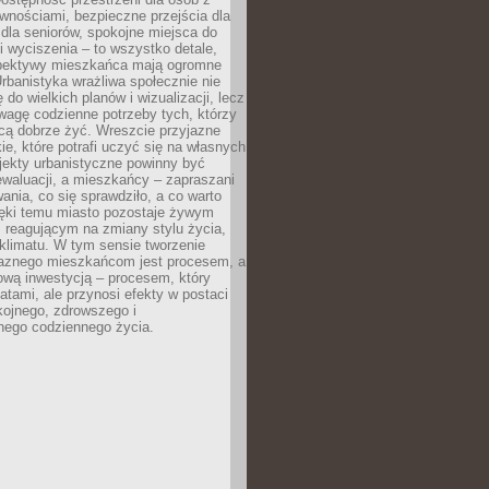
wnościami, bezpieczne przejścia dla
i dla seniorów, spokojne miejsca do
 wyciszenia – to wszystko detale,
spektywy mieszkańca mają ogromne
rbanistyka wrażliwa społecznie nie
 do wielkich planów i wizualizacji, lecz
wagę codzienne potrzeby tych, którzy
cą dobrze żyć. Wreszcie przyjazne
kie, które potrafi uczyć się na własnych
jekty urbanistyczne powinny być
waluacji, a mieszkańcy – zapraszani
nia, co się sprawdziło, a co warto
ięki temu miasto pozostaje żywym
 reagującym na zmiany stylu życia,
i klimatu. W tym sensie tworzenie
jaznego mieszkańcom jest procesem, a
ową inwestycją – procesem, który
atami, ale przynosi efekty w postaci
kojnego, zdrowszego i
ego codziennego życia.