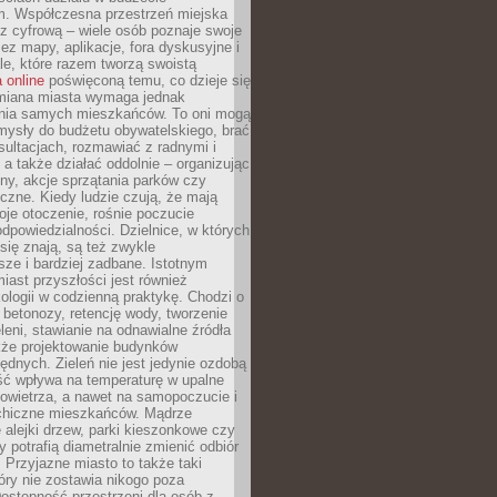
m. Współczesna przestrzeń miejska
 z cyfrową – wiele osób poznaje swoje
ez mapy, aplikacje, fora dyskusyjne i
ale, które razem tworzą swoistą
 online
poświęconą temu, co dzieje się
Zmiana miasta wymaga jednak
ia samych mieszkańców. To oni mogą
mysły do budżetu obywatelskiego, brać
sultacjach, rozmawiać z radnymi i
 a także działać oddolnie – organizując
yny, akcje sprzątania parków czy
czne. Kiedy ludzie czują, że mają
je otoczenie, rośnie poczucie
odpowiedzialności. Dzielnice, w których
ię znają, są też zwykle
sze i bardziej zadbane. Istotnym
ast przyszłości jest również
ologii w codzienną praktykę. Chodzi o
 betonozy, retencję wody, tworzenie
eleni, stawianie na odnawialne źródła
akże projektowanie budynków
dnych. Zieleń nie jest jedynie ozdobą
ść wpływa na temperaturę w upalne
powietrza, a nawet na samopoczucie i
chiczne mieszkańców. Mądrze
alejki drzew, parki kieszonkowe czy
y potrafią diametralnie zmienić odbiór
. Przyjazne miasto to także taki
óry nie zostawia nikogo poza
ostępność przestrzeni dla osób z