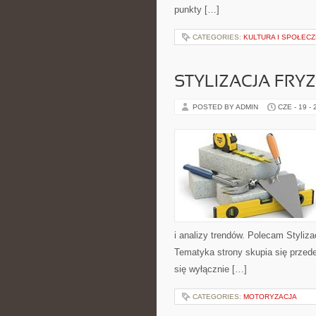
punkty […]
CATEGORIES:
KULTURA I SPOŁEC
STYLIZACJA FRY
POSTED BY ADMIN
CZE - 19 -
i analizy trendów. Polecam Styliza
Tematyka strony skupia się przed
się wyłącznie […]
CATEGORIES:
MOTORYZACJA