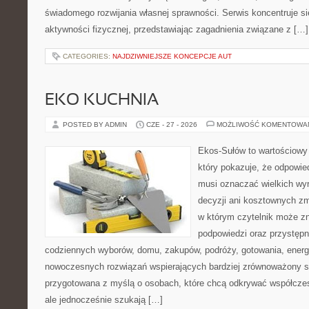
świadomego rozwijania własnej sprawności. Serwis koncentruje s
aktywności fizycznej, przedstawiając zagadnienia związane z […]
CATEGORIES:
NAJDZIWNIEJSZE KONCEPCJE AUT
EKO KUCHNIA
POSTED BY ADMIN
CZE - 27 - 2026
MOŻLIWOŚĆ KOMENTOWA
Ekos-Sułów to wartościowy 
który pokazuje, że odpowie
musi oznaczać wielkich wy
decyzji ani kosztownych zm
w którym czytelnik może zn
podpowiedzi oraz przystępn
codziennych wyborów, domu, zakupów, podróży, gotowania, energii
nowoczesnych rozwiązań wspierających bardziej zrównoważony sty
przygotowana z myślą o osobach, które chcą odkrywać współcz
ale jednocześnie szukają […]