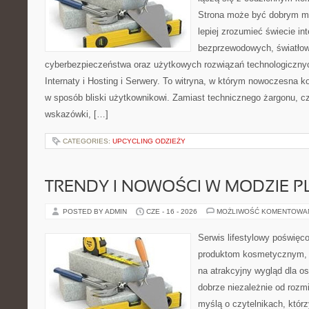
Strona może być dobrym mi
lepiej zrozumieć świecie int
bezprzewodowych, światłow
cyberbezpieczeństwa oraz użytkowych rozwiązań technologicznyc
Internaty i Hosting i Serwery. To witryna, w którym nowoczesna 
w sposób bliski użytkownikowi. Zamiast technicznego żargonu, c
wskazówki, […]
CATEGORIES:
UPCYCLING ODZIEŻY
TRENDY I NOWOŚCI W MODZIE PL
POSTED BY ADMIN
CZE - 16 - 2026
MOŻLIWOŚĆ KOMENTOWA
Serwis lifestylowy poświęco
produktom kosmetycznym, 
na atrakcyjny wygląd dla os
dobrze niezależnie od rozm
myślą o czytelnikach, któr