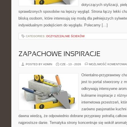
dotyczących stylizacji, piel
sprawdzonych sposobów na lepszy wygląd. Strona łączy lekki cha
bliską osobom, które interesują się modą dla pełniejszych sylwe
indywidualnym podejściem do wyglądu. Polecamy […]
CATEGORIES:
OCZYSZCZALNIE ŚCIEKÓW
ZAPACHOWE INSPIRACJE
POSTED BY ADMIN
CZE - 13 - 2026
MOŻLIWOŚĆ KOMENTOWA
Orientalno-przyprawowy char
jest to portal stworzony z 
odkrywają intensywne aroma
kulinarne inspiracje z różny
internetowa przestrzeń, kt
zarówno pasjonatów kuchni ś
dawna wiedzą, że odpowiednio dobrane przyprawy potrafią całkow
najprostsze danie. Tematyka strony koncentruje się wokół aromat