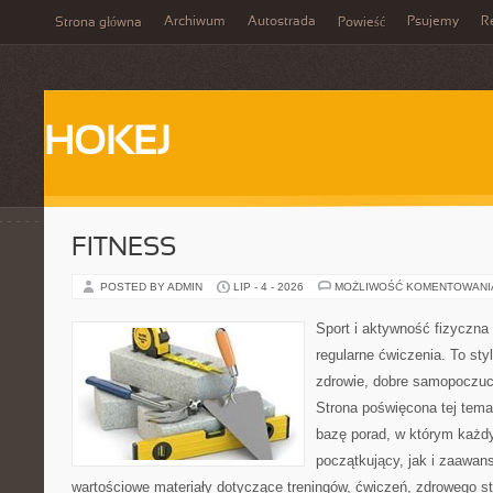
Archiwum
Autostrada
Psujemy
R
Strona główna
Powieść
HOKEJ
FITNESS
POSTED BY ADMIN
LIP - 4 - 2026
MOŻLIWOŚĆ KOMENTOWAN
Sport i aktywność fizyczna 
regularne ćwiczenia. To sty
zdrowie, dobre samopoczuci
Strona poświęcona tej tem
bazę porad, w którym każdy
początkujący, jak i zaawa
wartościowe materiały dotyczące treningów, ćwiczeń, zdrowego st