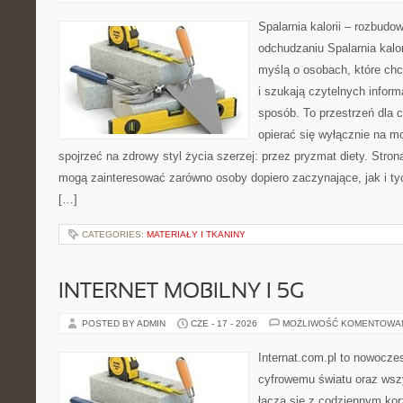
Spalarnia kalorii – rozbud
odchudzaniu Spalarnia kalor
myślą o osobach, które ch
i szukają czytelnych inform
sposób. To przestrzeń dla c
opierać się wyłącznie na m
spojrzeć na zdrowy styl życia szerzej: przez pryzmat diety. Stron
mogą zainteresować zarówno osoby dopiero zaczynające, jak i ty
[…]
CATEGORIES:
MATERIAŁY I TKANINY
INTERNET MOBILNY I 5G
POSTED BY ADMIN
CZE - 17 - 2026
MOŻLIWOŚĆ KOMENTOWA
Internat.com.pl to nowocze
cyfrowemu światu oraz wsz
łączą się z codziennym kor