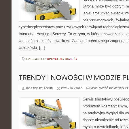
Strona może być dobrym mi
lepiej zrozumieć świecie int
bezprzewodowych, światłow
cyberbezpieczeństwa oraz użytkowych rozwiązań technologicznyc
Internaty i Hosting i Serwery. To witryna, w którym nowoczesna 
w sposób bliski użytkownikowi. Zamiast technicznego żargonu, c
wskazówki, […]
CATEGORIES:
UPCYCLING ODZIEŻY
TRENDY I NOWOŚCI W MODZIE PL
POSTED BY ADMIN
CZE - 16 - 2026
MOŻLIWOŚĆ KOMENTOWA
Serwis lifestylowy poświęco
produktom kosmetycznym, 
na atrakcyjny wygląd dla os
dobrze niezależnie od rozm
myślą o czytelnikach, któr