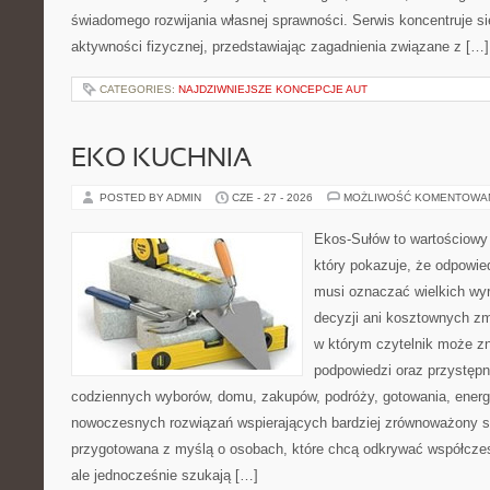
świadomego rozwijania własnej sprawności. Serwis koncentruje s
aktywności fizycznej, przedstawiając zagadnienia związane z […]
CATEGORIES:
NAJDZIWNIEJSZE KONCEPCJE AUT
EKO KUCHNIA
POSTED BY ADMIN
CZE - 27 - 2026
MOŻLIWOŚĆ KOMENTOWA
Ekos-Sułów to wartościowy 
który pokazuje, że odpowie
musi oznaczać wielkich wy
decyzji ani kosztownych zm
w którym czytelnik może zn
podpowiedzi oraz przystępn
codziennych wyborów, domu, zakupów, podróży, gotowania, energii
nowoczesnych rozwiązań wspierających bardziej zrównoważony sty
przygotowana z myślą o osobach, które chcą odkrywać współcz
ale jednocześnie szukają […]