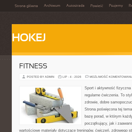
Archiwum
Autostrada
Psujemy
R
Strona główna
Powieść
HOKEJ
FITNESS
POSTED BY ADMIN
LIP - 4 - 2026
MOŻLIWOŚĆ KOMENTOWAN
Sport i aktywność fizyczna 
regularne ćwiczenia. To sty
zdrowie, dobre samopoczuci
Strona poświęcona tej tem
bazę porad, w którym każdy
początkujący, jak i zaawa
wartościowe materiały dotyczące treningów, ćwiczeń, zdrowego st