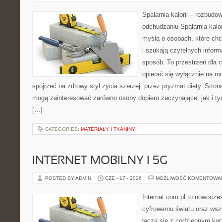
Spalarnia kalorii – rozbud
odchudzaniu Spalarnia kalor
myślą o osobach, które ch
i szukają czytelnych inform
sposób. To przestrzeń dla c
opierać się wyłącznie na m
spojrzeć na zdrowy styl życia szerzej: przez pryzmat diety. Stron
mogą zainteresować zarówno osoby dopiero zaczynające, jak i ty
[…]
CATEGORIES:
MATERIAŁY I TKANINY
INTERNET MOBILNY I 5G
POSTED BY ADMIN
CZE - 17 - 2026
MOŻLIWOŚĆ KOMENTOWA
Internat.com.pl to nowocze
cyfrowemu światu oraz wsz
łączą się z codziennym kor