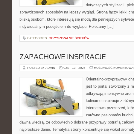
dotyczących stylizacji, piel
sprawdzonych sposobów na lepszy wygląd. Strona łączy lekki cha
bliską osobom, które interesują się modą dla pełniejszych sylwe
indywidualnym podejściem do wyglądu. Polecamy […]
CATEGORIES:
OCZYSZCZALNIE ŚCIEKÓW
ZAPACHOWE INSPIRACJE
POSTED BY ADMIN
CZE - 13 - 2026
MOŻLIWOŚĆ KOMENTOWA
Orientalno-przyprawowy char
jest to portal stworzony z 
odkrywają intensywne aroma
kulinarne inspiracje z różny
internetowa przestrzeń, kt
zarówno pasjonatów kuchni ś
dawna wiedzą, że odpowiednio dobrane przyprawy potrafią całkow
najprostsze danie. Tematyka strony koncentruje się wokół aromat