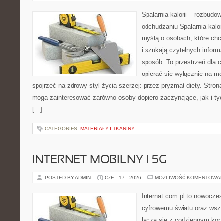
Spalarnia kalorii – rozbud
odchudzaniu Spalarnia kalor
myślą o osobach, które ch
i szukają czytelnych inform
sposób. To przestrzeń dla c
opierać się wyłącznie na m
spojrzeć na zdrowy styl życia szerzej: przez pryzmat diety. Stron
mogą zainteresować zarówno osoby dopiero zaczynające, jak i ty
[…]
CATEGORIES:
MATERIAŁY I TKANINY
INTERNET MOBILNY I 5G
POSTED BY ADMIN
CZE - 17 - 2026
MOŻLIWOŚĆ KOMENTOWA
Internat.com.pl to nowocze
cyfrowemu światu oraz wsz
łączą się z codziennym kor