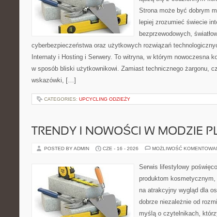
Strona może być dobrym mi
lepiej zrozumieć świecie int
bezprzewodowych, światłow
cyberbezpieczeństwa oraz użytkowych rozwiązań technologicznyc
Internaty i Hosting i Serwery. To witryna, w którym nowoczesna 
w sposób bliski użytkownikowi. Zamiast technicznego żargonu, c
wskazówki, […]
CATEGORIES:
UPCYCLING ODZIEŻY
TRENDY I NOWOŚCI W MODZIE PL
POSTED BY ADMIN
CZE - 16 - 2026
MOŻLIWOŚĆ KOMENTOWA
Serwis lifestylowy poświęco
produktom kosmetycznym, 
na atrakcyjny wygląd dla os
dobrze niezależnie od rozm
myślą o czytelnikach, któr