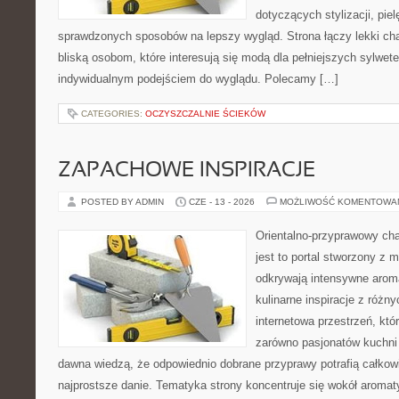
dotyczących stylizacji, piel
sprawdzonych sposobów na lepszy wygląd. Strona łączy lekki cha
bliską osobom, które interesują się modą dla pełniejszych sylwe
indywidualnym podejściem do wyglądu. Polecamy […]
CATEGORIES:
OCZYSZCZALNIE ŚCIEKÓW
ZAPACHOWE INSPIRACJE
POSTED BY ADMIN
CZE - 13 - 2026
MOŻLIWOŚĆ KOMENTOWA
Orientalno-przyprawowy char
jest to portal stworzony z 
odkrywają intensywne aroma
kulinarne inspiracje z różny
internetowa przestrzeń, kt
zarówno pasjonatów kuchni ś
dawna wiedzą, że odpowiednio dobrane przyprawy potrafią całkow
najprostsze danie. Tematyka strony koncentruje się wokół aromat