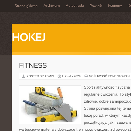
Archiwum
Autostrada
Psujemy
R
Strona główna
Powieść
HOKEJ
FITNESS
POSTED BY ADMIN
LIP - 4 - 2026
MOŻLIWOŚĆ KOMENTOWAN
Sport i aktywność fizyczna 
regularne ćwiczenia. To sty
zdrowie, dobre samopoczuci
Strona poświęcona tej tem
bazę porad, w którym każdy
początkujący, jak i zaawa
wartościowe materiały dotyczące treningów, ćwiczeń, zdrowego st