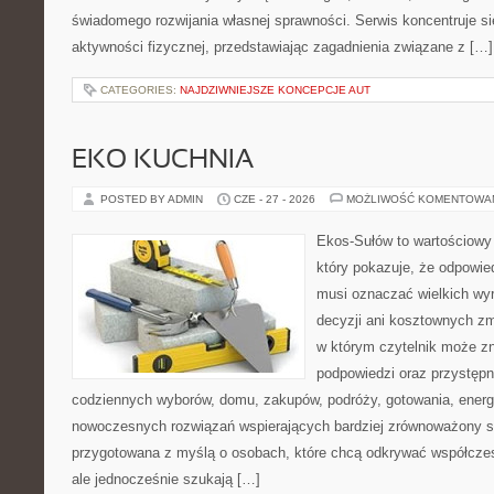
świadomego rozwijania własnej sprawności. Serwis koncentruje s
aktywności fizycznej, przedstawiając zagadnienia związane z […]
CATEGORIES:
NAJDZIWNIEJSZE KONCEPCJE AUT
EKO KUCHNIA
POSTED BY ADMIN
CZE - 27 - 2026
MOŻLIWOŚĆ KOMENTOWA
Ekos-Sułów to wartościowy 
który pokazuje, że odpowie
musi oznaczać wielkich wy
decyzji ani kosztownych zm
w którym czytelnik może zn
podpowiedzi oraz przystępn
codziennych wyborów, domu, zakupów, podróży, gotowania, energii
nowoczesnych rozwiązań wspierających bardziej zrównoważony sty
przygotowana z myślą o osobach, które chcą odkrywać współcz
ale jednocześnie szukają […]