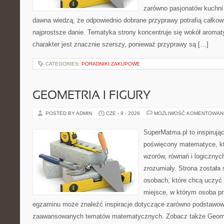
zarówno pasjonatów kuchni ś
dawna wiedzą, że odpowiednio dobrane przyprawy potrafią całkow
najprostsze danie. Tematyka strony koncentruje się wokół aromat
charakter jest znacznie szerszy, ponieważ przyprawy są […]
CATEGORIES:
PORADNIKI ZAKUPOWE
GEOMETRIA I FIGURY
POSTED BY ADMIN
CZE - 9 - 2026
MOŻLIWOŚĆ KOMENTOWAN
SuperMatma.pl to inspirując
poświęcony matematyce, któ
wzorów, równań i logicznyc
zrozumiały. Strona została
osobach, które chcą uczyć 
miejsce, w którym osoba pr
egzaminu może znaleźć inspiracje dotyczące zarówno podstawowyc
zaawansowanych tematów matematycznych. Zobacz także Geomet