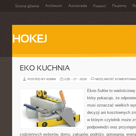
Archiwum
Autostrada
Psujemy
R
Strona główna
Powieść
HOKEJ
EKO KUCHNIA
POSTED BY ADMIN
CZE - 27 - 2026
MOŻLIWOŚĆ KOMENTOWA
Ekos-Sułów to wartościowy 
który pokazuje, że odpowie
musi oznaczać wielkich wy
decyzji ani kosztownych zm
w którym czytelnik może zn
podpowiedzi oraz przystępn
codziennych wyborów, domu, zakupów, podróży, gotowania, energii