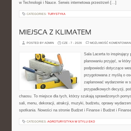
w Technologii i Nauce. Serwis internetowa przestrzeń […]
CATEGORIES:
TURYSTYKA
MIEJSCA Z KLIMATEM
POSTED BY ADMIN
CZE - 7 - 2026
MOŻLIWOŚĆ KOMENTOWAN
Sala Lacerta to inspirujący
planowaniu przyjęć, w któr
podpowiedzi dotyczące wese
przygotowana z myślą o os
zaplanować wydarzenie w s
przypadkowych decyzji, poś
chaosu. To miejsce dla tych, którzy szukają sprawdzonych pom
sali, menu, dekoracji, atrakcji, muzyki, budżetu, oprawy wydarze
spotkania. Nowości na stronie Budżet i Finanse i Budżet i Finans
CATEGORIES:
AGROTURYSTYKA W STYLU EKO