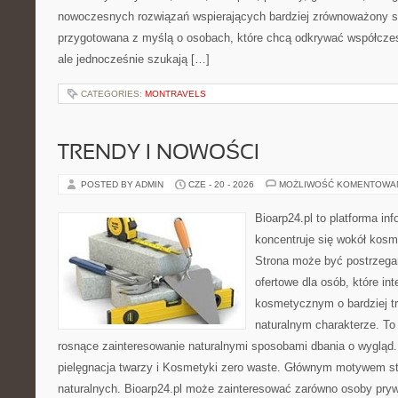
nowoczesnych rozwiązań wspierających bardziej zrównoważony sty
przygotowana z myślą o osobach, które chcą odkrywać współcz
ale jednocześnie szukają […]
CATEGORIES:
MONTRAVELS
TRENDY I NOWOŚCI
POSTED BY ADMIN
CZE - 20 - 2026
MOŻLIWOŚĆ KOMENTOWA
Bioarp24.pl to platforma in
koncentruje się wokół kos
Strona może być postrzega
ofertowe dla osób, które in
kosmetycznym o bardziej t
naturalnym charakterze. To 
rosnące zainteresowanie naturalnymi sposobami dbania o wygląd
pielęgnacja twarzy i Kosmetyki zero waste. Głównym motywem st
naturalnych. Bioarp24.pl może zainteresować zarówno osoby pryw