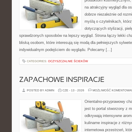
produktom kosmetycznym, 
na atrakcyjny wygląd dla os
dobrze niezależnie od rozm
myślą o czytelnikach, któr
dotyczących stylizacji, piel
sprawdzonych sposobów na lepszy wygląd. Strona łączy lekki cha
bliską osobom, które interesują się modą dla pełniejszych sylwe
indywidualnym podejściem do wyglądu. Polecamy […]
CATEGORIES:
OCZYSZCZALNIE ŚCIEKÓW
ZAPACHOWE INSPIRACJE
POSTED BY ADMIN
CZE - 13 - 2026
MOŻLIWOŚĆ KOMENTOWA
Orientalno-przyprawowy char
jest to portal stworzony z 
odkrywają intensywne aroma
kulinarne inspiracje z różny
internetowa przestrzeń, kt