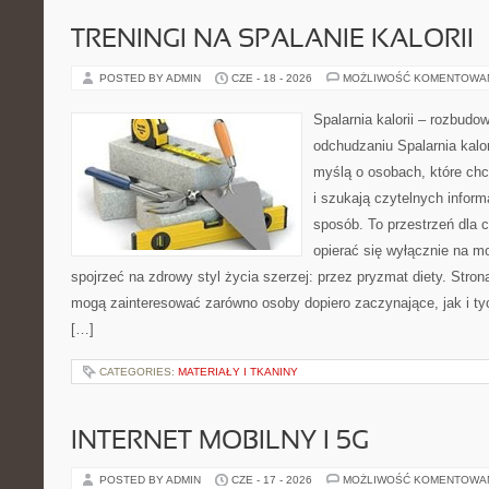
TRENINGI NA SPALANIE KALORII
POSTED BY ADMIN
CZE - 18 - 2026
MOŻLIWOŚĆ KOMENTOWA
Spalarnia kalorii – rozbud
odchudzaniu Spalarnia kalor
myślą o osobach, które ch
i szukają czytelnych inform
sposób. To przestrzeń dla c
opierać się wyłącznie na m
spojrzeć na zdrowy styl życia szerzej: przez pryzmat diety. Stron
mogą zainteresować zarówno osoby dopiero zaczynające, jak i ty
[…]
CATEGORIES:
MATERIAŁY I TKANINY
INTERNET MOBILNY I 5G
POSTED BY ADMIN
CZE - 17 - 2026
MOŻLIWOŚĆ KOMENTOWA