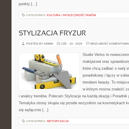
punkty […]
CATEGORIES:
KULTURA I SPOŁECZNOŚĆ FANÓW
STYLIZACJA FRYZUR
POSTED BY ADMIN
CZE - 19 - 2026
MOŻLIWOŚĆ KOMENTOWA
Studio Veriss to nowoczes
makijażowi oraz sprawdzo
które chcą zadbać o swój s
poradnikowy i łączy w sobi
trendami beauty. To miejsce
w którym można znaleźć zar
i analizy trendów. Polecam Stylizacje na każdą okazję i Poradnik p
Tematyka strony skupia się przede wszystkim na kosmetykach ko
się wyłącznie […]
CATEGORIES:
MOTORYZACJA