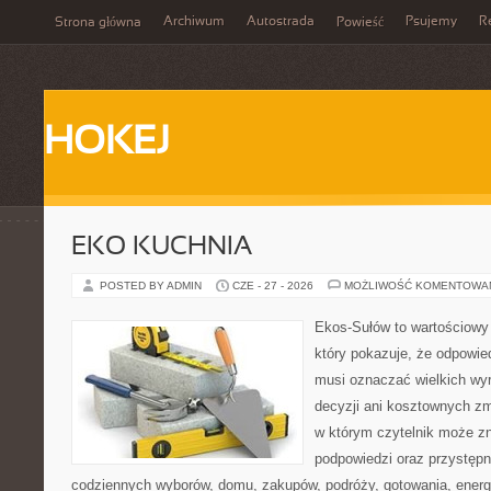
Archiwum
Autostrada
Psujemy
R
Strona główna
Powieść
HOKEJ
EKO KUCHNIA
POSTED BY ADMIN
CZE - 27 - 2026
MOŻLIWOŚĆ KOMENTOWA
Ekos-Sułów to wartościowy 
który pokazuje, że odpowie
musi oznaczać wielkich wy
decyzji ani kosztownych zm
w którym czytelnik może zn
podpowiedzi oraz przystępn
codziennych wyborów, domu, zakupów, podróży, gotowania, energii