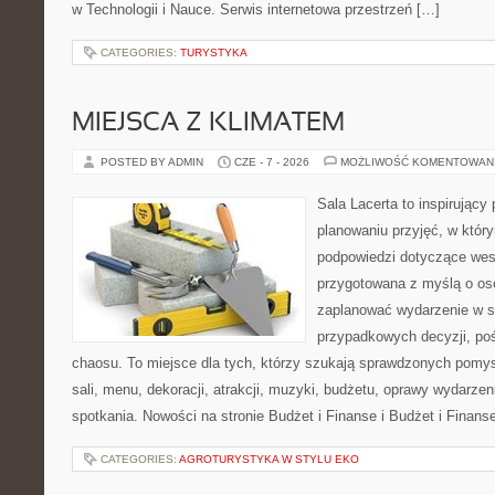
w Technologii i Nauce. Serwis internetowa przestrzeń […]
CATEGORIES:
TURYSTYKA
MIEJSCA Z KLIMATEM
POSTED BY ADMIN
CZE - 7 - 2026
MOŻLIWOŚĆ KOMENTOWAN
Sala Lacerta to inspirujący
planowaniu przyjęć, w któr
podpowiedzi dotyczące wese
przygotowana z myślą o os
zaplanować wydarzenie w s
przypadkowych decyzji, poś
chaosu. To miejsce dla tych, którzy szukają sprawdzonych pom
sali, menu, dekoracji, atrakcji, muzyki, budżetu, oprawy wydarze
spotkania. Nowości na stronie Budżet i Finanse i Budżet i Finans
CATEGORIES:
AGROTURYSTYKA W STYLU EKO