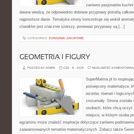
zarówno pasjonatów kuchni ś
dawna wiedzą, że odpowiednio dobrane przyprawy potrafią całkow
najprostsze danie. Tematyka strony koncentruje się wokół aromat
charakter jest znacznie szerszy, ponieważ przyprawy są […]
CATEGORIES:
PORADNIKI ZAKUPOWE
GEOMETRIA I FIGURY
POSTED BY ADMIN
CZE - 9 - 2026
MOŻLIWOŚĆ KOMENTOWAN
SuperMatma.pl to inspirując
poświęcony matematyce, któ
wzorów, równań i logicznyc
zrozumiały. Strona została
osobach, które chcą uczyć 
miejsce, w którym osoba pr
egzaminu może znaleźć inspiracje dotyczące zarówno podstawowyc
zaawansowanych tematów matematycznych. Zobacz także Geomet