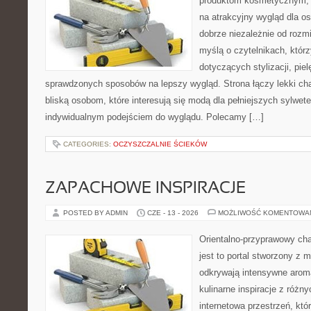
produktom kosmetycznym, 
na atrakcyjny wygląd dla os
dobrze niezależnie od rozm
myślą o czytelnikach, któr
dotyczących stylizacji, piel
sprawdzonych sposobów na lepszy wygląd. Strona łączy lekki cha
bliską osobom, które interesują się modą dla pełniejszych sylwe
indywidualnym podejściem do wyglądu. Polecamy […]
CATEGORIES:
OCZYSZCZALNIE ŚCIEKÓW
ZAPACHOWE INSPIRACJE
POSTED BY ADMIN
CZE - 13 - 2026
MOŻLIWOŚĆ KOMENTOWA
Orientalno-przyprawowy char
jest to portal stworzony z 
odkrywają intensywne aroma
kulinarne inspiracje z różny
internetowa przestrzeń, kt