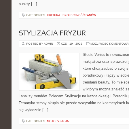
punkty […]
CATEGORIES:
KULTURA I SPOŁECZNOŚĆ FANÓW
STYLIZACJA FRYZUR
POSTED BY ADMIN
CZE - 19 - 2026
MOŻLIWOŚĆ KOMENTOWA
Studio Veriss to nowoczes
makijażowi oraz sprawdzo
które chcą zadbać o swój s
poradnikowy i łączy w sobi
trendami beauty. To miejsce
w którym można znaleźć zar
i analizy trendów. Polecam Stylizacje na każdą okazję i Poradnik p
Tematyka strony skupia się przede wszystkim na kosmetykach ko
się wyłącznie […]
CATEGORIES:
MOTORYZACJA