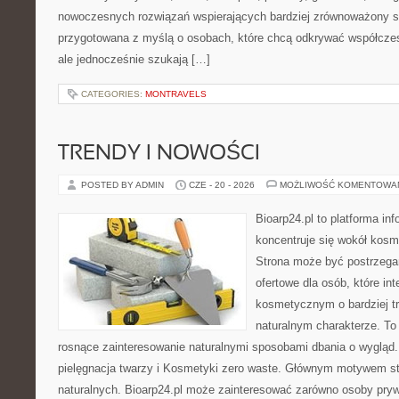
nowoczesnych rozwiązań wspierających bardziej zrównoważony sty
przygotowana z myślą o osobach, które chcą odkrywać współcz
ale jednocześnie szukają […]
CATEGORIES:
MONTRAVELS
TRENDY I NOWOŚCI
POSTED BY ADMIN
CZE - 20 - 2026
MOŻLIWOŚĆ KOMENTOWA
Bioarp24.pl to platforma in
koncentruje się wokół kos
Strona może być postrzega
ofertowe dla osób, które in
kosmetycznym o bardziej t
naturalnym charakterze. To 
rosnące zainteresowanie naturalnymi sposobami dbania o wygląd
pielęgnacja twarzy i Kosmetyki zero waste. Głównym motywem st
naturalnych. Bioarp24.pl może zainteresować zarówno osoby pryw