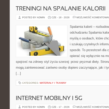
TRENINGI NA SPALANIE KALORII
POSTED BY ADMIN
CZE - 18 - 2026
MOŻLIWOŚĆ KOMENTOWA
Spalarnia kalorii – rozbud
odchudzaniu Spalarnia kalor
myślą o osobach, które ch
i szukają czytelnych inform
sposób. To przestrzeń dla c
opierać się wyłącznie na m
spojrzeć na zdrowy styl życia szerzej: przez pryzmat diety. Stron
mogą zainteresować zarówno osoby dopiero zaczynające, jak i ty
[…]
CATEGORIES:
MATERIAŁY I TKANINY
INTERNET MOBILNY I 5G
POSTED BY ADMIN
CZE - 17 - 2026
MOŻLIWOŚĆ KOMENTOWA